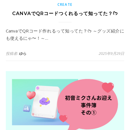
CREATE
CANVAでQRコードつくれるって知ってた？ᡣ𐭩
CanvaでQRコード作れるって知ってた？ᡣ𐭩 ～グッズ紹介に
も使えるにゃ〜！～…
投稿者:
ゆら
2025年9月29日