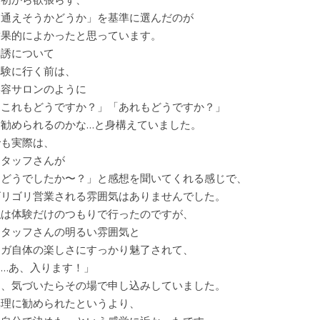
「通えそうかどうか」を基準に選んだのが
結果的によかったと思っています。
勧誘について
体験に行く前は、
美容サロンのように
「これもどうですか？」「あれもどうですか？」
と勧められるのかな…と身構えていました。
でも実際は、
スタッフさんが
「どうでしたか〜？」と感想を聞いてくれる感じで、
ゴリゴリ営業される雰囲気はありませんでした。
私は体験だけのつもりで行ったのですが、
スタッフさんの明るい雰囲気と
ヨガ自体の楽しさにすっかり魅了されて、
「…あ、入ります！」
と、気づいたらその場で申し込みしていました。
無理に勧められたというより、