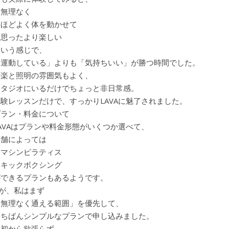
・無理なく
・ほどよく体を動かせて
・思ったより楽しい
という感じで、
「運動している」よりも「気持ちいい」が勝つ時間でした。
音楽と照明の雰囲気もよく、
スタジオにいるだけでちょっと非日常感。
体験レッスンだけで、すっかりLAVAに魅了されました。
プラン・料金について
AVAはプランや料金形態がいくつか選べて、
店舗によっては
・マシンピラティス
・キックボクシング
ができるプランもあるようです。
…が、私はまず
「無理なく通える範囲」を優先して、
いちばんシンプルなプランで申し込みました。
最初から欲張らず、