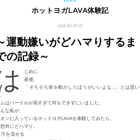
VOICE
ホットヨガLAVA体験記
2026年2月1日
～運動嫌いがどハマりするま
での記録～
は
じめに
産後、
「そろそろ体を動かしたほうがいいよな…」とは思い
つ、
ジムはハードルが高すぎて何もできずにいました。
そんな私が、
イオンに入っているホットヨガLAVAを体験してみたら、
予想外にどハマり。
 汗を流せる