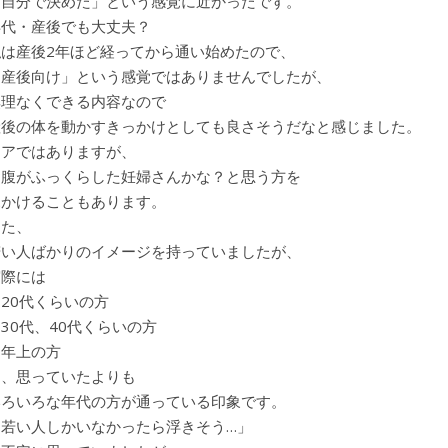
「自分で決めた」という感覚に近かったです。
年代・産後でも大丈夫？
私は産後2年ほど経ってから通い始めたので、
「産後向け」という感覚ではありませんでしたが、
無理なくできる内容なので
産後の体を動かすきっかけとしても良さそうだなと感じました。
レアではありますが、
お腹がふっくらした妊婦さんかな？と思う方を
見かけることもあります。
また、
若い人ばかりのイメージを持っていましたが、
実際には
20代くらいの方
30代、40代くらいの方
・年上の方
と、思っていたよりも
いろいろな年代の方が通っている印象です。
「若い人しかいなかったら浮きそう…」