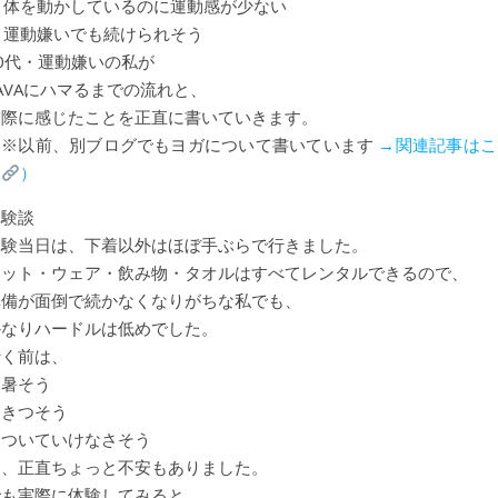
✔ 体を動かしているのに運動感が少ない
✔ 運動嫌いでも続けられそう
0代・運動嫌いの私が
AVAにハマるまでの流れと、
実際に感じたことを正直に書いていきます。
（※以前、別ブログでもヨガについて書いています
→関連記事はこ
ら
）
体験談
体験当日は、下着以外はほぼ手ぶらで行きました。
マット・ウェア・飲み物・タオルはすべてレンタルできるので、
準備が面倒で続かなくなりがちな私でも、
かなりハードルは低めでした。
行く前は、
・暑そう
・きつそう
・ついていけなさそう
と、正直ちょっと不安もありました。
でも実際に体験してみると、