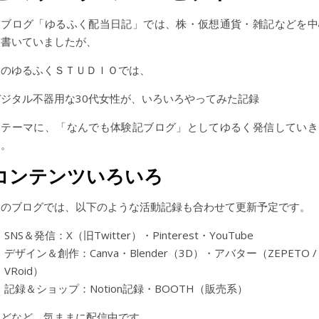
前ブログ「ゆるふく配当日記」では、株・仮想通貨・雑記などを中
に書いていましたが、
このゆるふくＳＴＵＤＩＯでは、
デジタル不器用な30代女性が、いろいろやってみた記録
をテーマに、「なんでも体験記ブログ」としてゆるく発信していき
す。
コンテンツいろいろ
このブログでは、以下のような活動記録も合わせて更新予定です。
SNS＆発信：X（旧Twitter）・Pinterest・YouTube
デザイン＆創作：Canva・Blender（3D）・アバター（ZEPETO /
VRoid）
記録＆ショップ：Notion記録・BOOTH（販売系）
などなど、気ままに配信中です。