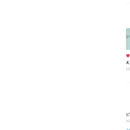
え
2
ピ
20
T