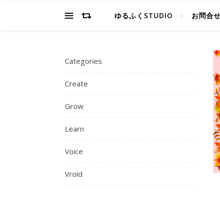
ゆるふくSTUDIO
お問合
Categories
Create
Grow
Learn
Voice
Vroid